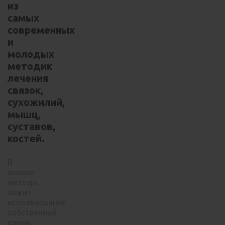
из
самых
современных
и
молодых
методик
лечения
связок,
сухожилий,
мышц,
суставов,
костей.
В
основе
метода
лежит
использование
собственной
крови