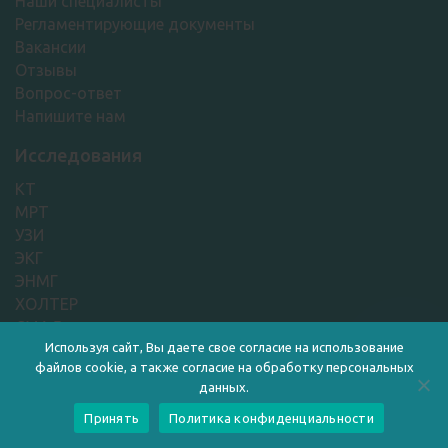
Наши специалисты
Регламентирующие документы
Вакансии
Отзывы
Вопрос-ответ
Напишите нам
Исследования
КТ
МРТ
УЗИ
ЭКГ
ЭНМГ
ХОЛТЕР
СМАД
Используя сайт, Вы даете свое согласие на использование
ЛАБОРАТОРНЫЕ АНАЛИЗЫ
файлов cookie, а также согласие на обработку персональных
Контакты
данных.
Принять
Политика конфиденциальности
+7 (498) 661-08-00