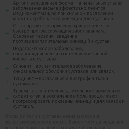
Артрит-запущенная форма. На начальных этапах
заболевания весьма эффективно лечится
медикаментами, но при сильном воспалении
могут потребоваться инъекции для суставов.
Остеоартрит – разрушение хряща является
быстро прогрессирующим заболеванием.
Основная терапия- введение
противовоспалительных инъекций в сустав.
Подагра-тяжёлое заболевание,
сопровождающееся отложением мочевой
кислоты в суставах.
Синовит - воспалительное заболевание
синовиальной оболочки суставов или связок.
Тендинит – воспаление и дистрофия ткани
сухожилия
Травмы-если в течение длительного времени не
сходит отёк, а воспаление и боль продолжают
прогрессировать-показаны инъекции для связок и
суставов.
Уколы от боли в суставах назначаются я в
нескольких разновидностях. Выбор метода введения
лекарственного зависит от вида заболевания, а