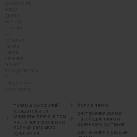
сухожилий,
когда
другие
методы
лечения
не
помогают.
Также
такое
лечение
может
понадобиться
в
следующих
патологиях:
травмы сухожилий
боли в плече
вращательной
растяжения связок
манжеты плеча, в том
тазобедренного и
числе при неполных и
коленного суставов
полных разрывах
растяжения и разрыв
сухожилий