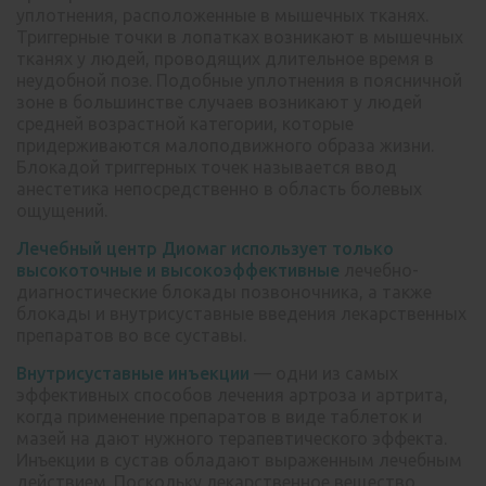
уплотнения, расположенные в мышечных тканях.
Триггерные точки в лопатках возникают в мышечных
тканях у людей, проводящих длительное время в
неудобной позе. Подобные уплотнения в поясничной
зоне в большинстве случаев возникают у людей
средней возрастной категории, которые
придерживаются малоподвижного образа жизни.
Блокадой триггерных точек называется ввод
анестетика непосредственно в область болевых
ощущений.
Лечебный центр Диомаг использует только
высокоточные и высокоэффективные
лечебно-
диагностические блокады позвоночника, а также
блокады и внутрисуставные введения лекарственных
препаратов во все суставы.
Внутрисуставные инъекции
— одни из самых
эффективных способов лечения артроза и артрита,
когда применение препаратов в виде таблеток и
мазей на дают нужного терапевтического эффекта.
Инъекции в сустав обладают выраженным лечебным
действием. Поскольку лекарственное вещество