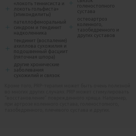
связок
«локоть теннисиста и
голеностопного
локоть гольфиста»
сустава
(эпикондилиты)
остеоартроз
пателлофеморальный
коленного,
синдром и тендинит
тазобедренного и
надколенника
других суставов
тендинит (воспаление)
ахиллова сухожилия и
подошвенный фасциит
(пяточная шпора)
другие хронические
заболевания
сухожилий и связок
Кроме того, PRP-терапия может быть очень полезной
во многих других случаях. PRP может стимулировать
“восстановление” поврежденного хряща. Например,
при артрозе коленного сустава, голеностопного,
тазобедренного, плечевого сустава и других.