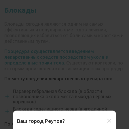
Блокады
Блокады сегодня являются одним из самых
эффективных и популярных методов лечения,
позволяющих избавиться от боли самым коротким и
действенным путем.
Процедура осуществляется введением
лекарственных средств посредством укола в
определённые точки тела.
Существуют критерии, по
которым произведена классификация этих процедур:
По месту введения лекарственных препаратов:
Паравертебральная блокада (в области
позвоночника около места выхода нервных
корешков)
Блокада седалищного нерва (в ягодичной
области)
Ваш город Реутов?
По локализации очага боли: