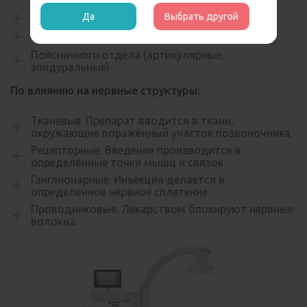
Да
Выбрать другой
Блокада шейного отдела
Грудного (костовертебральные, вегетативные).
Поясничного отдела (артикулярные,
эпидуральные)
По влиянию на нервные структуры:
Тканевые. Препарат вводится в ткани,
окружающие поражённый участок позвоночника.
Рецепторные. Введение производится в
определённые точки мышц и связок.
Ганглионарные. Инъекция делается в
определённое нервное сплетение.
Проводниковые. Лекарством блокируют нервные
волокна.