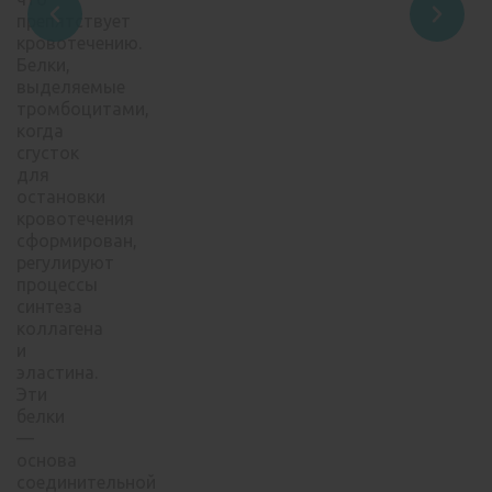
препятствует
кровотечению.
Белки,
выделяемые
тромбоцитами,
когда
сгусток
для
остановки
кровотечения
сформирован,
регулируют
процессы
синтеза
коллагена
и
эластина.
Эти
белки
—
основа
соединительной