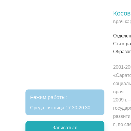
Косов
врач-ка
Отделен
Стаж ра
Образов
2001-20
«Сарато
социаль
врач.
Режим работы:
2009 г.
Среда, пятница 17:30-20:30
государ
развити
г., по 
Записаться