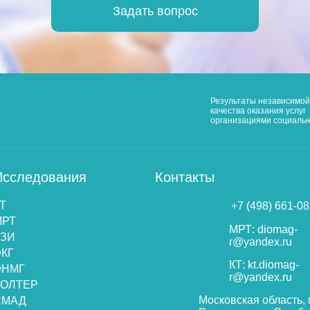
Задать вопрос
Результаты независимой
качества оказания услуг
организациями социаль
Исследования
Контакты
Т
+7 (498) 661-08
МРТ
МРТ: diomag-
УЗИ
r@yandex.ru
КГ
КТ: kt.diomag-
ЭНМГ
r@yandex.ru
ХОЛТЕР
Московская область, 
СМАД