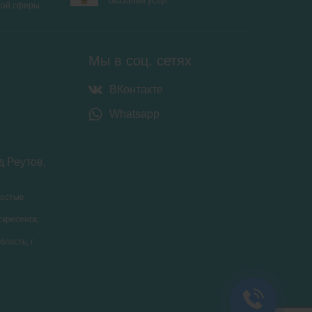
оказания услуг
ной сферы
Мы в соц. сетях
ВКонтакте
Whatsapp
д Реутов,
ностью
скресенск,
ласть, г.