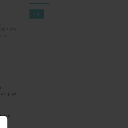
УВТ
о
блегчать
либо
ve
и острых
чения