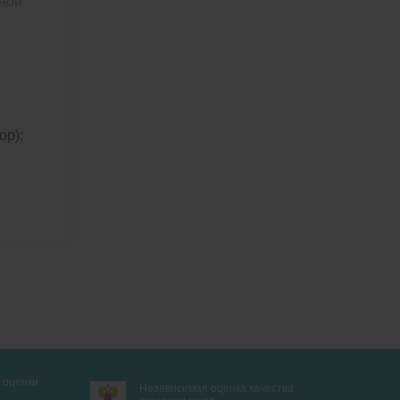
нной
ор);
 оценки
Независимая оценка качества