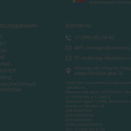
организациями социаль
Исследования
Контакты
Т
+7 (498) 661-08-00
МРТ
МРТ: diomag-r@yandex.ru
УЗИ
КГ
КТ: kt.diomag-r@yandex.ru
ЭНМГ
Московская область, горо
ХОЛТЕР
улица Октября дом 2Б
СМАД
Общество с ограниченной ответствен
ЛАБОРАТОРНЫЕ
«Диомаг-Р»
АНАЛИЗЫ
Юридический адрес: 140200, М.О., г.Во
ул. Хрипунова, д. 8, офис 6
Почтовый адрес: 143969, Московская об
Реутов, ул. Октября, 2Б
БИК 044525225
ИНН 5005057352
КПП 500501001
ОГРН 1135005000976
Тел.:
+7 (499) 400-17-86