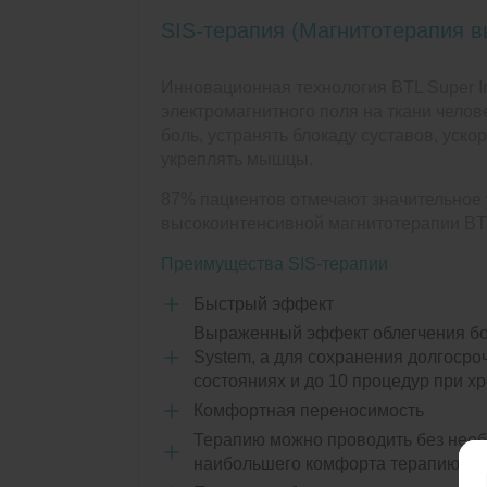
SIS-терапия (Магнитотерапия в
Инновационная технология BTL Super In
электромагнитного поля на ткани чело
боль, устранять блокаду суставов, уск
укреплять мышцы.
87% пациентов отмечают значительное
высокоинтенсивной магнитотерапии BT
Преимущества SIS-терапии
Быстрый эффект
Выраженный эффект облегчения бол
System, а для сохранения долгосро
состояниях и до 10 процедур при хр
Комфортная переносимость
Терапию можно проводить без необ
наибольшего комфорта терапию мож