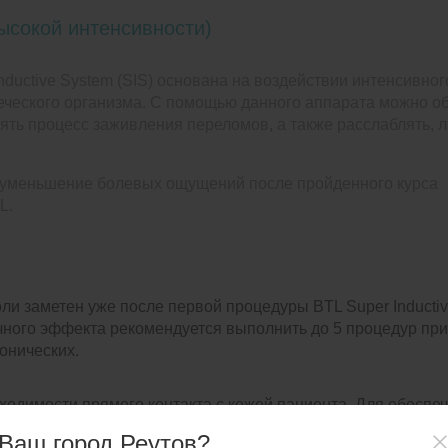
ысокой интенсивности)
ductive System (SIS) основана на воздействии интенсивног
веческого организма. С помощью данного аппарата можно о
орять процесс заживления переломов, а также расслаблять, 
 уменьшение болевых ощущений после пройденного курса
L.
и заметен уже после первой процедуры BTL Super Inducti
чного эффекта рекомендуется выполнить до 5 процедур пр
онических.
ходимости прямого контакта с кожей пациента. Для обеспе
но проводить даже через одежду.
Ваш город Реутов?