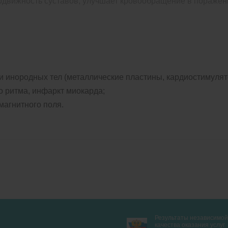
подвижность суставов, улучшает кровообращение в пораже
 инородных тел (металлические пластины, кардиостимулят
 ритма, инфаркт миокарда;
агнитного поля.
Результаты независимой
качества оказания услуг